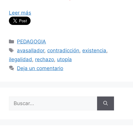
Leer más
Categorías
PEDAGOGIA
Etiquetas
avasallador
,
contradicción
,
existencia
,
ilegalidad
,
rechazo
,
utopía
Deja un comentario
Buscar: