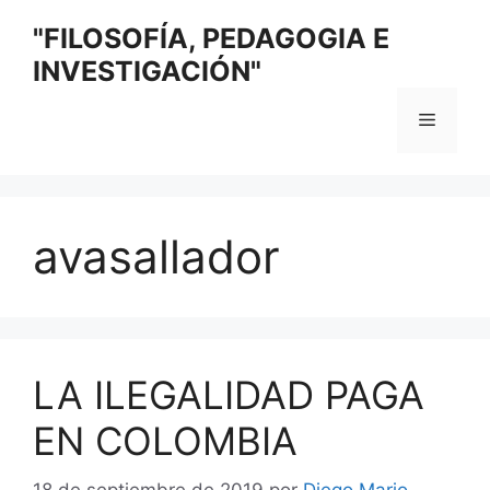
Saltar
"FILOSOFÍA, PEDAGOGIA E
al
INVESTIGACIÓN"
contenido
Menú
avasallador
LA ILEGALIDAD PAGA
EN COLOMBIA
18 de septiembre de 2019
por
Diego Mario