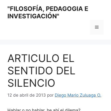
Saltar
"FILOSOFÍA, PEDAGOGIA E
al
INVESTIGACIÓN"
contenido
Menú
ARTICULO EL
SENTIDO DEL
SILENCIO
12 de abril de 2013
por
Diego Mario Zuluaga O.
Hablar o no hablar, he ahí el dilema?