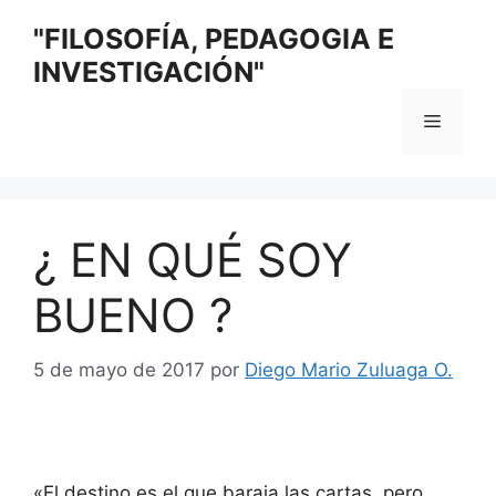
Saltar
"FILOSOFÍA, PEDAGOGIA E
al
INVESTIGACIÓN"
contenido
Menú
¿ EN QUÉ SOY
BUENO ?
5 de mayo de 2017
por
Diego Mario Zuluaga O.
«El destino es el que baraja las cartas, pero