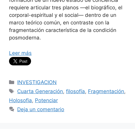
formación de un nuevo estado de conciencia
requiere articular tres planos —el biográfico, el
corporal-espiritual y el social— dentro de un
marco teórico común, en contraste con la
fragmentación característica de la condición
posmoderna.
Leer más
Categorías
INVESTIGACION
Etiquetas
Cuarta Generación
,
filosofía
,
Fragmentación
,
Holosofia
,
Potenciar
Deja un comentario