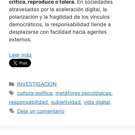
critica, reproduce o tolera.
En sociedades
atravesadas por la aceleración digital, la
polarización y la fragilidad de los vínculos
democráticos, la responsabilidad tiende a
desplazarse con facilidad hacia agentes
externos.
Leer más
Categorías
INVESTIGACION
Etiquetas
cultura política
,
metáforas psicológicas
,
responsabilidad
,
subjetividad
,
vida digital
Deja un comentario