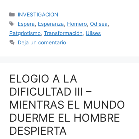
Categorías
INVESTIGACION
Etiquetas
Espera
,
Esperanza
,
Homero
,
Odisea
,
Patgriotismo
,
Transformación
,
Ulises
Deja un comentario
ELOGIO A LA
DIFICULTAD III –
MIENTRAS EL MUNDO
DUERME EL HOMBRE
DESPIERTA