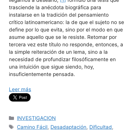
llegamos a desearlo,
[1]
formuló una tesis que
trasciende la anécdota biográfica para
instalarse en la tradición del pensamiento
crítico latinoamericano: la de que el sujeto no se
define por lo que evita, sino por el modo en que
asume aquello que se le resiste. Retomar por
tercera vez este título no responde, entonces, a
la simple reiteración de un lema, sino a la
necesidad de profundizar filosóficamente en
una intuición que sigue siendo, hoy,
insuficientemente pensada.
Leer más
Categorías
INVESTIGACION
Etiquetas
Camino Fácil
,
Desadaptación
,
Dificultad
,