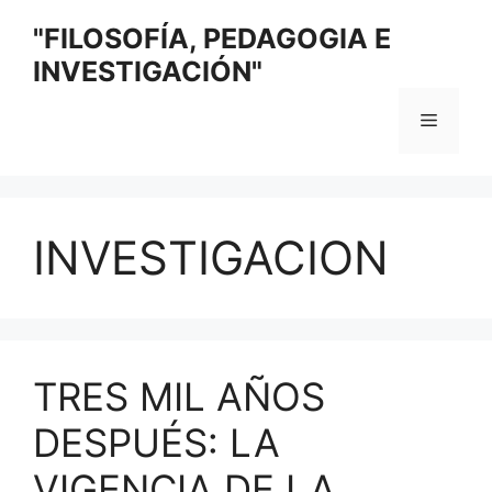
Saltar
"FILOSOFÍA, PEDAGOGIA E
al
INVESTIGACIÓN"
contenido
Menú
INVESTIGACION
TRES MIL AÑOS
DESPUÉS: LA
VIGENCIA DE LA