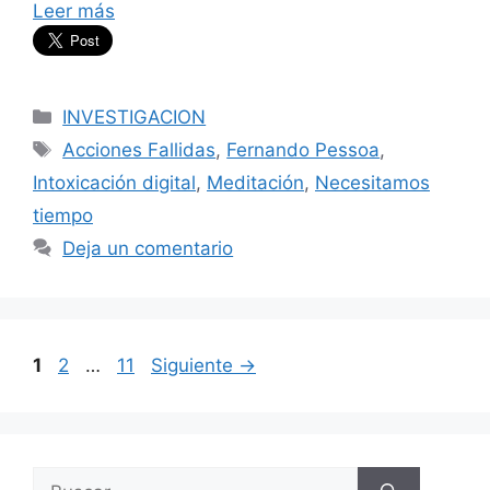
Leer más
Categorías
INVESTIGACION
Etiquetas
Acciones Fallidas
,
Fernando Pessoa
,
Intoxicación digital
,
Meditación
,
Necesitamos
tiempo
Deja un comentario
Página
Página
Página
1
2
…
11
Siguiente
→
Buscar: