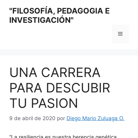
Saltar
"FILOSOFÍA, PEDAGOGIA E
al
INVESTIGACIÓN"
contenido
Menú
UNA CARRERA
PARA DESCUBIR
TU PASION
9 de abril de 2020
por
Diego Mario Zuluaga O.
“La resiliencia es nuestra herencia genética