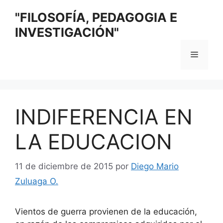
Saltar
"FILOSOFÍA, PEDAGOGIA E
al
INVESTIGACIÓN"
contenido
Menú
INDIFERENCIA EN
LA EDUCACION
11 de diciembre de 2015
por
Diego Mario
Zuluaga O.
Vientos de guerra provienen de la educación,