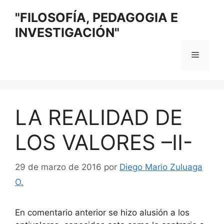
Saltar
"FILOSOFÍA, PEDAGOGIA E
al
INVESTIGACIÓN"
contenido
Menú
LA REALIDAD DE
LOS VALORES –II-
29 de marzo de 2016
por
Diego Mario Zuluaga
O.
En comentario anterior se hizo alusión a los