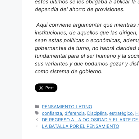
estos últimos se les obligaba a aplicar la
dependía del ahorro de provisiones.
Aquí conviene argumentar que mientras 
instituciones, de aquellos que las dirigen,
sean estas políticas o económicas, ademá
gobernantes de turno, no habrá claridad d
fundamental para el ser humano y la soc
sus variantes y que podamos gozar y disf
como sistema de gobierno.
Categorías
PENSAMIENTO LATINO
Etiquetas
confianza
,
diferencia
,
Disciplina
,
estratégico
,
H
DE REGRESO A LA OCIOSIDAD Y EL ARTE D
LA BATALLA POR EL PENSAMIENTO