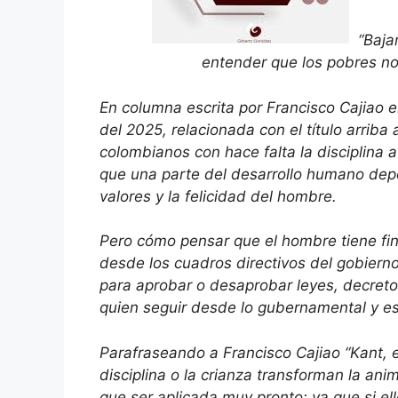
“Baja
entender que los pobres no
En columna escrita por Francisco Cajiao e
del 2025, relacionada con el título arrib
colombianos con hace falta la disciplina 
que una parte del desarrollo humano dep
valores y la felicidad del hombre.
Pero cómo pensar que el hombre tiene f
desde los cuadros directivos del gobiern
para aprobar o desaprobar leyes, decreto
quien seguir desde lo gubernamental y e
Parafraseando a Francisco Cajiao “Kant, el 
disciplina o la crianza transforman la ani
que ser aplicada muy pronto; ya que si ell