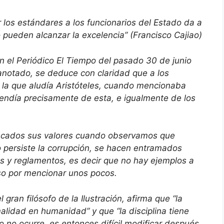
r los estándares a los funcionarios del Estado da a
 pueden alcanzar la excelencia” (Francisco Cajiao)
n el Periódico El Tiempo del pasado 30 de junio
a anotado, se deduce con claridad que a los
a la que aludía Aristóteles, cuando mencionaba
endía precisamente de esta, e igualmente de los
incados sus valores cuando observamos que
o persiste la corrupción, se hacen entramados
s y reglamentos, es decir que no hay ejemplos a
so por mencionar unos pocos.
gran filósofo de la Ilustración, afirma que “la
malidad en humanidad” y que “la disciplina tiene
o no ocurre, es entonces difícil modificar después