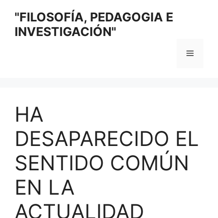
Saltar
"FILOSOFÍA, PEDAGOGIA E
al
INVESTIGACIÓN"
contenido
Menú
HA
DESAPARECIDO EL
SENTIDO COMÚN
EN LA
ACTUALIDAD