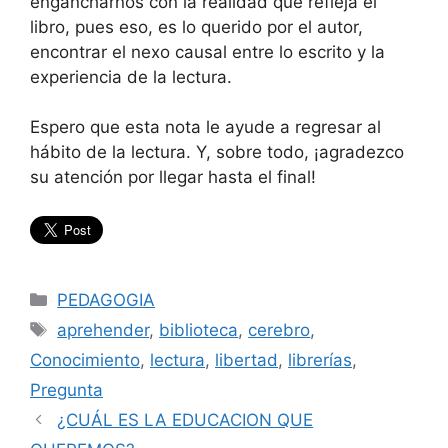
engancharnos con la realidad que refleja el
libro, pues eso, es lo querido por el autor,
encontrar el nexo causal entre lo escrito y la
experiencia de la lectura.
Espero que esta nota le ayude a regresar al
hábito de la lectura. Y, sobre todo, ¡agradezco
su atención por llegar hasta el final!
Categorías
PEDAGOGIA
Etiquetas
aprehender
,
biblioteca
,
cerebro
,
Conocimiento
,
lectura
,
libertad
,
librerías
,
Pregunta
¿CUÁL ES LA EDUCACION QUE