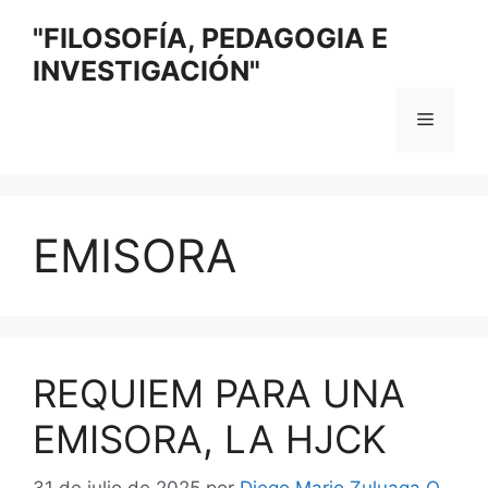
Saltar
"FILOSOFÍA, PEDAGOGIA E
al
INVESTIGACIÓN"
contenido
Menú
EMISORA
REQUIEM PARA UNA
EMISORA, LA HJCK
31 de julio de 2025
por
Diego Mario Zuluaga O.