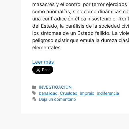
masacres y el control por terror ejercidos
como anomalías, sino como dinámicas coti
una contradicción ética insostenible: fren
del Estado, la parálisis de la sociedad civ
los síntomas de un Estado fallido. La vio
peligroso existir que emula la dureza clá
elementales.
Leer más
Categorías
INVESTIGACION
Etiquetas
banalidad
,
Crueldad
,
Impreio
,
Indiferencia
Deja un comentario