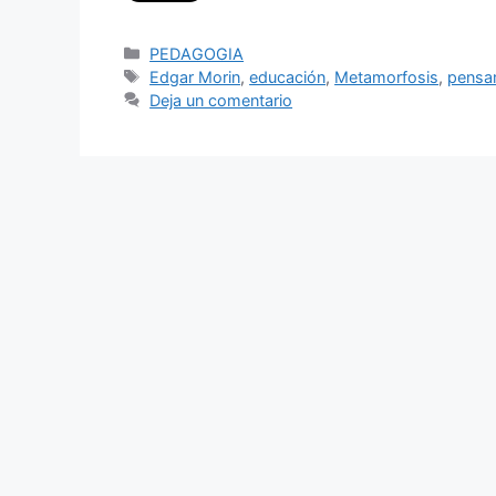
Categorías
PEDAGOGIA
Etiquetas
Edgar Morin
,
educación
,
Metamorfosis
,
pensa
Deja un comentario