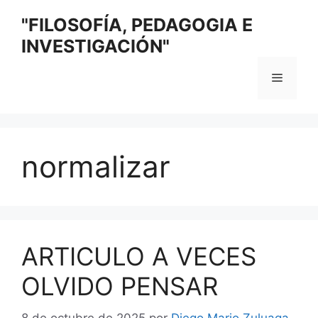
Saltar
"FILOSOFÍA, PEDAGOGIA E
al
INVESTIGACIÓN"
contenido
Menú
normalizar
ARTICULO A VECES
OLVIDO PENSAR
8 de octubre de 2025
por
Diego Mario Zuluaga