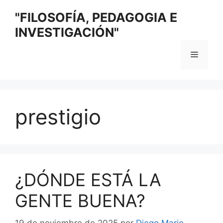
Saltar
"FILOSOFÍA, PEDAGOGIA E
al
INVESTIGACIÓN"
contenido
Menú
prestigio
¿DÓNDE ESTÁ LA
GENTE BUENA?
19 de noviembre de 2025
por
Diego Mario