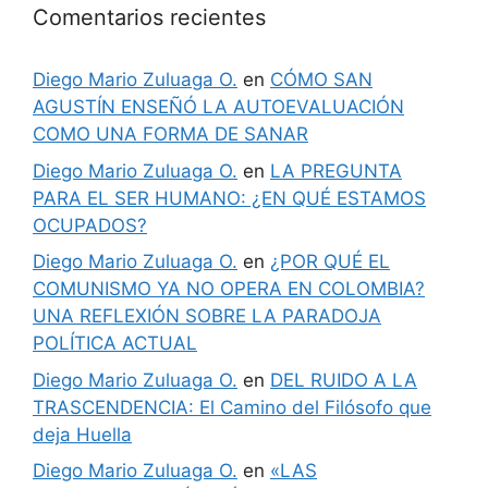
Comentarios recientes
Diego Mario Zuluaga O.
en
CÓMO SAN
AGUSTÍN ENSEÑÓ LA AUTOEVALUACIÓN
COMO UNA FORMA DE SANAR
Diego Mario Zuluaga O.
en
LA PREGUNTA
PARA EL SER HUMANO: ¿EN QUÉ ESTAMOS
OCUPADOS?
Diego Mario Zuluaga O.
en
¿POR QUÉ EL
COMUNISMO YA NO OPERA EN COLOMBIA?
UNA REFLEXIÓN SOBRE LA PARADOJA
POLÍTICA ACTUAL
Diego Mario Zuluaga O.
en
DEL RUIDO A LA
TRASCENDENCIA: El Camino del Filósofo que
deja Huella
Diego Mario Zuluaga O.
en
«LAS