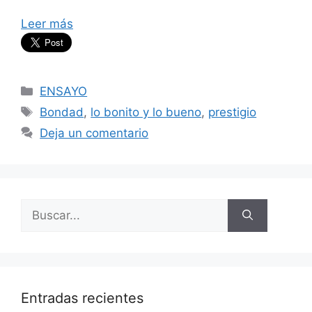
Leer más
Categorías
ENSAYO
Etiquetas
Bondad
,
lo bonito y lo bueno
,
prestigio
Deja un comentario
Buscar:
Entradas recientes