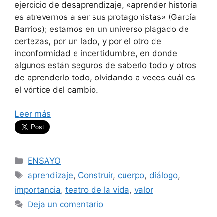
ejercicio de desaprendizaje, «aprender historia
es atrevernos a ser sus protagonistas» (García
Barrios); estamos en un universo plagado de
certezas, por un lado, y por el otro de
inconformidad e incertidumbre, en donde
algunos están seguros de saberlo todo y otros
de aprenderlo todo, olvidando a veces cuál es
el vórtice del cambio.
Leer más
Categorías
ENSAYO
Etiquetas
aprendizaje
,
Construir
,
cuerpo
,
diálogo
,
importancia
,
teatro de la vida
,
valor
Deja un comentario