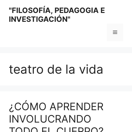
Saltar
"FILOSOFÍA, PEDAGOGIA E
al
INVESTIGACIÓN"
contenido
Menú
teatro de la vida
¿CÓMO APRENDER
INVOLUCRANDO
TODO EL CUERPO?