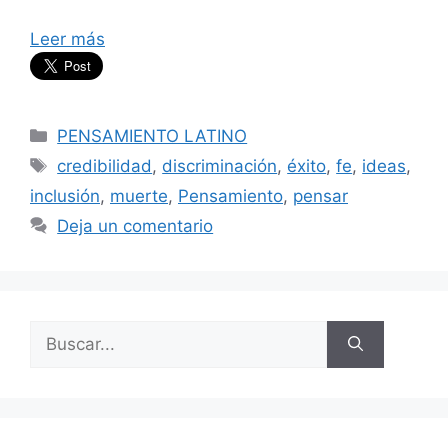
Leer más
Categorías
PENSAMIENTO LATINO
Etiquetas
credibilidad
,
discriminación
,
éxito
,
fe
,
ideas
,
inclusión
,
muerte
,
Pensamiento
,
pensar
Deja un comentario
Buscar: