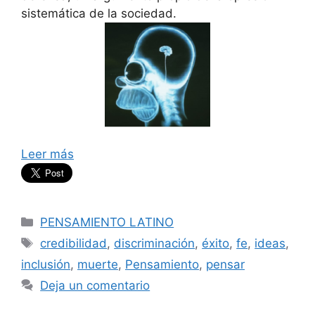
sistemática de la sociedad.
Leer más
Categorías
PENSAMIENTO LATINO
Etiquetas
credibilidad
,
discriminación
,
éxito
,
fe
,
ideas
,
inclusión
,
muerte
,
Pensamiento
,
pensar
Deja un comentario