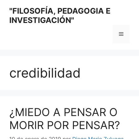
Saltar
"FILOSOFÍA, PEDAGOGIA E
al
INVESTIGACIÓN"
contenido
Menú
credibilidad
¿MIEDO A PENSAR O
MORIR POR PENSAR?
10 de enero de 2019
por
Diego Mario Zuluaga