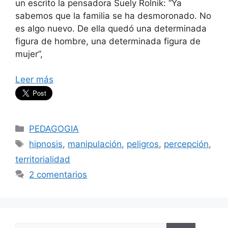
un escrito la pensadora Suely Rolnik: “Ya
sabemos que la familia se ha desmoronado. No
es algo nuevo. De ella quedó una determinada
figura de hombre, una determinada figura de
mujer”,
Leer más
Categorías
PEDAGOGIA
Etiquetas
hipnosis
,
manipulación
,
peligros
,
percepción
,
territorialidad
2 comentarios