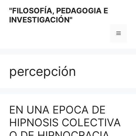
Saltar
"FILOSOFÍA, PEDAGOGIA E
al
INVESTIGACIÓN"
contenido
Menú
percepción
EN UNA EPOCA DE
HIPNOSIS COLECTIVA
O DE HIPNOCRACIA