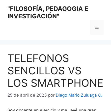
Saltar
"FILOSOFÍA, PEDAGOGIA E
al
INVESTIGACIÓN"
contenido
Menú
TELEFONOS
SENCILLOS VS
LOS SMARTPHONE
25 de abril de 2023
por
Diego Mario Zuluaga O.
Soy docente en ejercicio y me llevé una gran