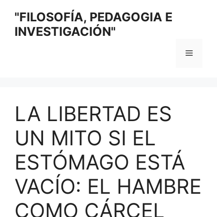
Saltar
"FILOSOFÍA, PEDAGOGIA E
al
INVESTIGACIÓN"
contenido
Menú
LA LIBERTAD ES
UN MITO SI EL
ESTÓMAGO ESTÁ
VACÍO: EL HAMBRE
COMO CÁRCEL