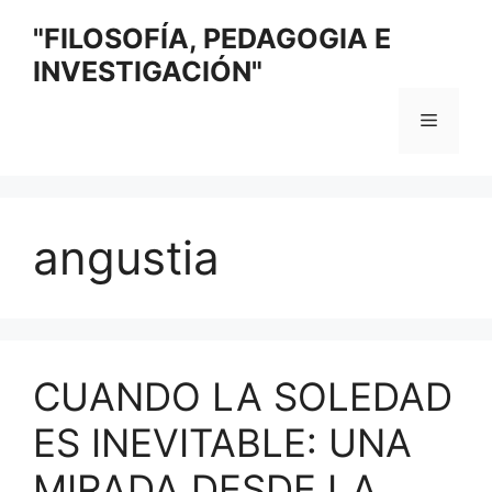
Saltar
"FILOSOFÍA, PEDAGOGIA E
al
INVESTIGACIÓN"
contenido
Menú
angustia
CUANDO LA SOLEDAD
ES INEVITABLE: UNA
MIRADA DESDE LA