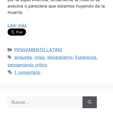
avecina o pareciera que estamos huyendo de la
muerte.
Leer más
Categorías
PENSAMIENTO LATINO
Etiquetas
angustia
,
crisis
,
desgobierno
,
Esperanza
,
pensamiento crítico
1 comentario
Buscar: