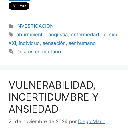
Categorías
INVESTIGACION
Etiquetas
aburrimiento
,
angustia
,
enfermedad del sigo
XXI
,
individuo
,
sensación
,
ser humano
Deja un comentario
VULNERABILIDAD,
INCERTIDUMBRE Y
ANSIEDAD
21 de noviembre de 2024
por
Diego Mario