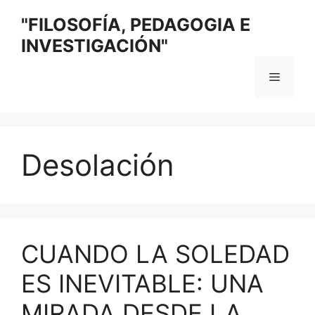
Saltar
"FILOSOFÍA, PEDAGOGIA E
al
INVESTIGACIÓN"
contenido
Menú
Desolación
CUANDO LA SOLEDAD
ES INEVITABLE: UNA
MIRADA DESDE LA