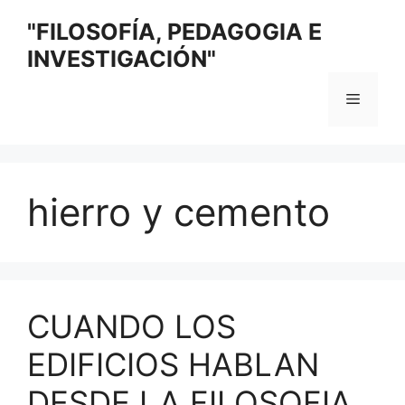
Saltar
"FILOSOFÍA, PEDAGOGIA E
al
INVESTIGACIÓN"
contenido
Menú
hierro y cemento
CUANDO LOS
EDIFICIOS HABLAN
DESDE LA FILOSOFIA