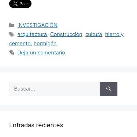
Categorías
INVESTIGACION
Etiquetas
arquitectura
,
Construcción
,
cultura
,
hierro y
cemento
,
hormigón
Deja un comentario
Buscar:
Entradas recientes