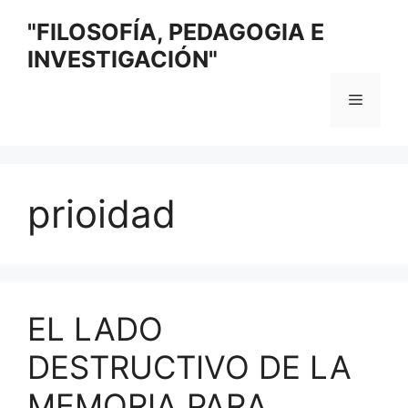
Saltar
"FILOSOFÍA, PEDAGOGIA E
al
INVESTIGACIÓN"
contenido
Menú
prioidad
EL LADO
DESTRUCTIVO DE LA
MEMORIA PARA