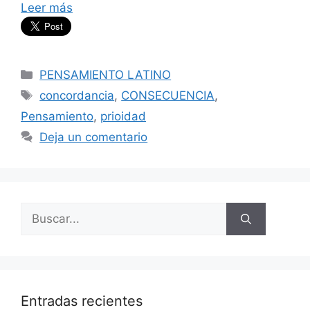
Leer más
Categorías
PENSAMIENTO LATINO
Etiquetas
concordancia
,
CONSECUENCIA
,
Pensamiento
,
prioidad
Deja un comentario
Buscar:
Entradas recientes