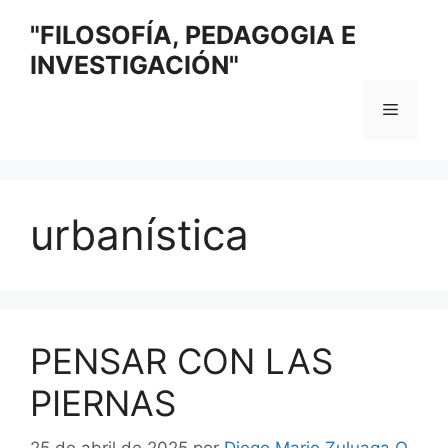
Saltar
"FILOSOFÍA, PEDAGOGIA E
al
INVESTIGACIÓN"
contenido
Menú
urbanística
PENSAR CON LAS
PIERNAS
25 de abril de 2025
por
Diego Mario Zuluaga O.