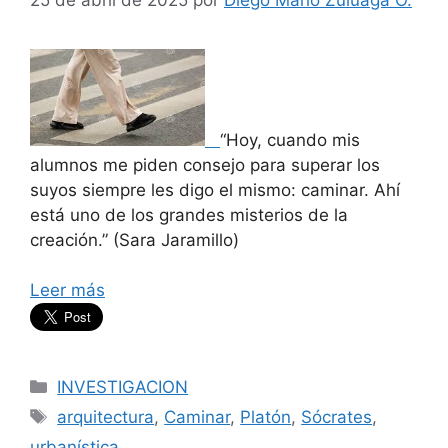
“Hoy, cuando mis
alumnos me piden consejo para superar los
suyos siempre les digo el mismo: caminar. Ahí
está uno de los grandes misterios de la
creación.” (Sara Jaramillo)
Leer más
Categorías
INVESTIGACION
Etiquetas
arquitectura
,
Caminar
,
Platón
,
Sócrates
,
urbanística