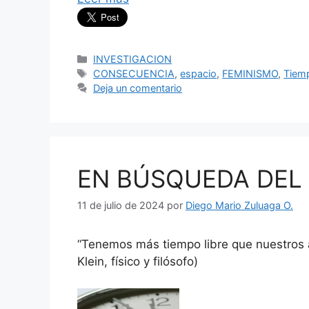
Categorías
INVESTIGACION
Etiquetas
CONSECUENCIA
,
espacio
,
FEMINISMO
,
Tiem
Deja un comentario
EN BÚSQUEDA DEL 
11 de julio de 2024
por
Diego Mario Zuluaga O.
“Tenemos más tiempo libre que nuestros 
Klein, físico y filósofo)