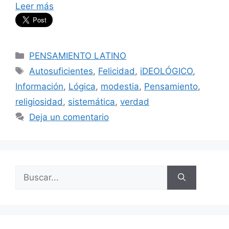
Leer más
Categorías
PENSAMIENTO LATINO
Etiquetas
Autosuficientes
,
Felicidad
,
iDEOLÓGICO
,
Información
,
Lógica
,
modestia
,
Pensamiento
,
religiosidad
,
sistemática
,
verdad
Deja un comentario
Buscar: