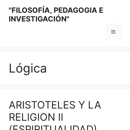
Saltar
"FILOSOFÍA, PEDAGOGIA E
al
INVESTIGACIÓN"
contenido
Menú
Lógica
ARISTOTELES Y LA
RELIGION II
(ESPIRITUALIDAD)