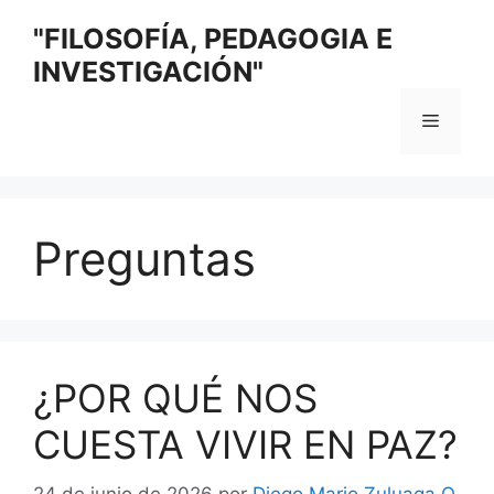
Saltar
"FILOSOFÍA, PEDAGOGIA E
al
INVESTIGACIÓN"
contenido
Menú
Preguntas
¿POR QUÉ NOS
CUESTA VIVIR EN PAZ?
24 de junio de 2026
por
Diego Mario Zuluaga O.