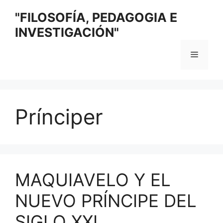
Saltar
"FILOSOFÍA, PEDAGOGIA E
al
INVESTIGACIÓN"
contenido
Menú
Prínciper
MAQUIAVELO Y EL
NUEVO PRÍNCIPE DEL
SIGLO XXI